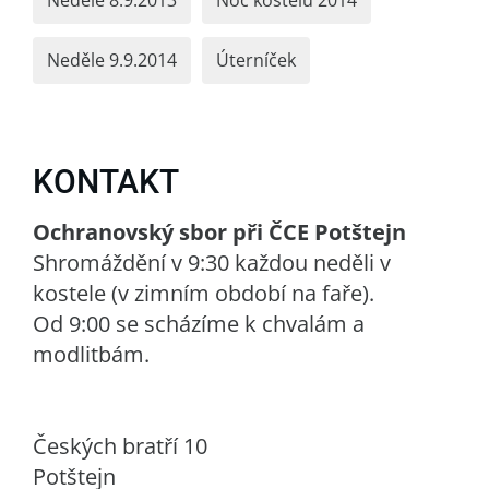
Neděle 8.9.2013
Noc kostelů 2014
Neděle 9.9.2014
Úterníček
KONTAKT
Ochranovský sbor při ČCE Potštejn
Shromáždění v 9:30 každou neděli v
kostele (v zimním období na faře).
Od 9:00 se scházíme k chvalám a
modlitbám.
Českých bratří 10
Potštejn