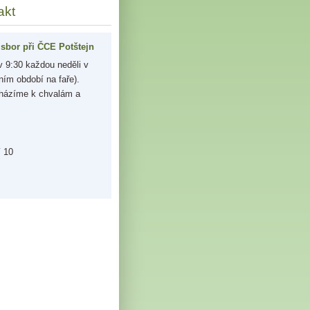
akt
sbor při ČCE Potštejn
 9:30 každou neděli v
ním období na faře).
házíme k chvalám a
í 10