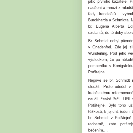
jako prvního kazatele. 
nadšení a mnozí z mladší
řady kandidátů vybralo
Burckharda a Schmidta. M
br. Eugena Alberta E
exulantů, do té doby sbor
Br. Schmidt nebyl původ
v Gnadenfrei. Zde jej si
Wunderling. Pod jeho ve
výsledkem, že po několi
pomocníka v Konigsfeldu.
Potštejna.
Nejprve se br. Schmidt
sloužit. Proto odešel 
krabčickému reformované
naučil české řeči. Učil
Potštejně. Bylo toho u
těžkosti, k jejichž řešení
br. Schmidt v Potštejně
radostně, zato potšte
bečením....