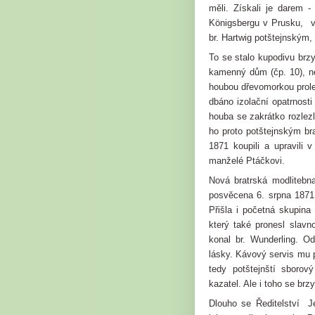
měli. Získali je darem -
Königsbergu v Prusku, vě
br. Hartwig potštejnským, 
To se stalo kupodivu brzy
kamenný dům (čp. 10), n
houbou dřevomorkou prole
dbáno izolační opatrnost
houba se zakrátko rozlez
ho proto potštejnským bra
1871 koupili a upravili
manželé Ptáčkovi.
Nová bratrská modlitebna
posvěcena 6. srpna 1871 
Přišla i početná skupina
který také pronesl slavn
konal br. Wunderling. O
lásky. Kávový servis mu p
tedy potštejnští sborov
kazatel. Ale i toho se brzy
Dlouho se Ředitelství J