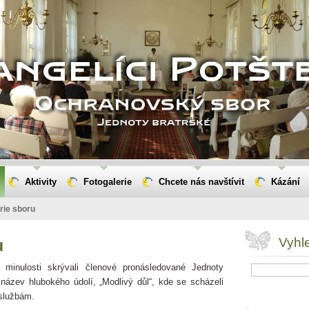
Aktivity
Fotogalerie
Chcete nás navštívit
Kázání
rie sboru
Vyhl
u
 minulosti skrývali členové pronásledované Jednoty
 název hlubokého údolí, „Modlivý důl“, kde se scházeli
oslužbám.