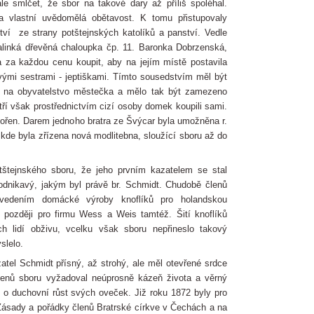
ale smlčet, že sbor na takové dary až příliš spoléhal.
 vlastní uvědomělá obětavost. K tomu přistupovaly
ství ze strany potštejnských katolíků a panství. Vedle
linká dřevěná chaloupka čp. 11. Baronka Dobrzenská,
ěla za každou cenu koupit, aby na jejím místě postavila
ými sestrami - jeptiškami. Tímto sousedstvím měl být
iv na obyvatelstvo městečka a mělo tak být zamezeno
atří však prostřednictvím cizí osoby domek koupili sami.
bořen. Darem jednoho bratra ze Švýcar byla umožněna r.
kde byla zřízena nová modlitebna, sloužící sboru až do
tštejnského sboru, že jeho prvním kazatelem se stal
odnikavý, jakým byl právě br. Schmidt. Chudobě členů
vedením domácké výroby knoflíků pro holandskou
, později pro firmu Wess a Weis tamtéž. Šití knoflíků
h lidí obživu, vcelku však sboru nepřineslo takový
slelo.
atel Schmidt přísný, až strohý, ale měl otevřené srdce
lenů sboru vyžadoval neúprosně kázeň života a věrný
 o duchovní růst svých oveček. Již roku 1872 byly pro
„Zásady a pořádky členů Bratrské církve v Čechách a na