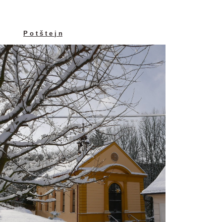
P o t š t e j n