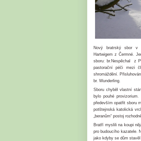
Nový bratrský sbor v 
Hartwigem z Čermné. Jemu
sboru: br.Nespěchal z Pr
pastorační péči mezi čl
shromáždění. Přisluhování
br. Wunderling.
Sboru chyběl vlastní st
bylo pouhé provizorium. 
především opatřit sboru m
potštejnská katolická vr
„beranům“ postoj rozhodn
Bratří myslili na koupi 
pro budoucího kazatele. 
jako kdyby se dům stavěl 