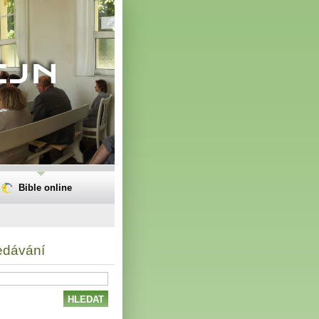
Bible online
edávání