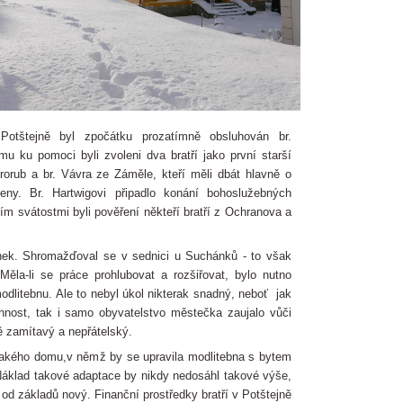
Potštejně byl zpočátku prozatímně obsluhován br.
 ku pomoci byli zvoleni dva bratří jako první starší
orub a br. Vávra ze Záměle, kteří měli dbát hlavně o
eny. Br. Hartwigovi připadlo konání bohoslužebných
m svátostmi byli pověření někteří bratří z Ochranova a
ánek. Shromažďoval se v sednici u Suchánků - to však
Měla-li se práce prohlubovat a rozšiřovat, bylo nutno
odlitebnu. Ale to nebyl úkol nikterak snadný, neboť jak
chnost, tak i samo obyvatelstvo městečka zaujalo vůči
ě zamítavý a nepřátelský.
nějakého domu,v němž by se upravila modlitebna s bytem
Náklad takové adaptace by nikdy nedosáhl takové výše,
od základů nový. Finanční prostředky bratří v Potštejně