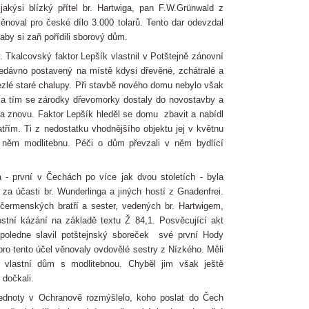
 jakýsi blízký přítel br. Hartwiga, pan F.W.Grünwald z
noval pro české dílo 3.000 tolarů. Tento dar odevzdal
aby si zaň pořídili sborový dům.
. Tkalcovský faktor Lepšík vlastnil v Potštejně zánovní
edávno postavený na místě kdysi dřevěné, zchátralé a
zlé staré chalupy. Při stavbě nového domu nebylo však
i a tím se zárodky dřevomorky dostaly do novostavby a
la znovu. Faktor Lepšík hleděl se domu zbavit a nabídl
třím. Ti z nedostatku vhodnějšího objektu jej v květnu
 v něm modlitebnu. Péči o dům převzali v něm bydlící
 - první v Čechách po více jak dvou stoletích - byla
za účasti br. Wunderlinga a jiných hostí z Gnadenfrei.
 čermenských bratří a sester, vedených br. Hartwigem,
ostní kázání na základě textu Ž 84,1. Posvěcující akt
dpoledne slavil potštejnský sboreček své první Hody
ro tento účel věnovaly ovdovělé sestry z Nízkého. Měli
ý vlastní dům s modlitebnou. Chyběl jim však ještě
 dočkali.
ednoty v Ochranově rozmýšlelo, koho poslat do Čech