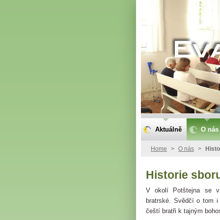
Aktuálně
O nás
Home
>
O nás
>
Histo
Historie sbor
V okolí Potštejna se v
bratrské. Svědčí o tom i
čeští bratři k tajným boh