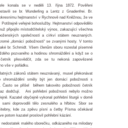
tele konala se v neděli 13. října 1872. Pověřeni
ostavili se br. Wunderling a Lentz z Gnadenfrei. Br.
okresnímu hejtmanství v Rychnově nad Kněžnou, že ve
 Potštejně veřejné bohoslužby. Hejtmanství odpovědělo
už připojilo místodržitelský výnos, zakazující všechna
boženských společností a církví státem neuznaných.
kromé „domácí pobožnosti“ se zvanými hosty. V tomto
také br. Schmidt. Všem členům sboru rozeslal písemné
ždého pozvaného a hodinou shromáždění a když se o
el četník přesvědčit, zda se tu nekoná zapovězené
no vše v pořádku.
 platných zákonů státem neuznávaný, musel překonávat
to shromáždění směly být jen domácí pobožnosti s
. Často se přišel během takovéto pobožnosti četník
říkaz dodržují. Ani pohřební pobožnosti nebylo možno
ejně. Kazatel obyčejně vykonal pohřební liturgii v domě
 sami doprovodili tělo zesnulého a hřbitov. Sbor se
litebny, kde za zpěvu písní a četby Písma očekával
ve potom kazatel proslovil pohřební kázání.
ý nedostatek malého sborečku, odkázaného na milodary