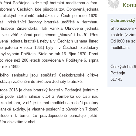
á část Potštejna, kde stojí bratrská modlitebna a fara.
Kont
m sborem v Čechách, kde působila tzv. Obnovená jednota
katolických exulantů odcházela z Čech po roce 1620.
Ochranovský 
ašli příslušníci Jednoty bratrské útočiště v Herrnhutu
 hraběte Zinzendorfa. Tak vznikla Obnovená jednota
Shromáždění v
ji ve světě známá pod jménem „Moravští bratři“. Přes
kostele (v zim
vená jednota bratrská nebyla v Čechách uznána ihned
Od 9:00 se sc
ho patentu v roce 1861) byly i v Čechách zakládány
modlitbám.
 byl vybrán Potštejn. Stalo se tak 16. října 1870. První
 po více než 200 letech posvěcena v Potštejně 6. srpna
z roku 1899.
Českých bratř
Potštejn
kého seniorátu jsou součástí Českobratrské církve
517 43
stávají začleněni do Světové Jednoty bratrské.
 roce 2013 je dnes bratrský kostel v Potštejně jedním z
ktů podél státní silnice č.14 z Vamberka do Ústí nad
stojící fara, v níž je i zimní modlitebna a další prostory
bčanské aktivity, je vlastně poslední z původních 7 domů
Vzhledem k tomu, že pravděpodobně pamatuje ještě
rším objektům v obci.