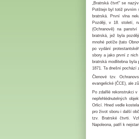
„Bratrská čtvrť“ se nazýv
Potštejn byl totiž první
bratrská. První vlna ne
Později, v 18. století, n
(Ochranově) na panství
bratrská, jež byla pozdě
mnohé potíže (tato Obno
po vydání protestantské
sbory a jako první z nich
bratrská modlitebna byla
1871. Ta dnešní pochází 
Členové tzv. Ochranovs
evangelické (ČCE), ale zů
Po zdařilé rekonstrukci v
nepřehlédnutelných obje
Orlicí. Hned vedle kostela 
pro život sboru i další o
tzv. Bratrské čtvrti. 
Napoleona, patří k nejsta