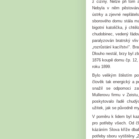
z ciziny. Nelze při tom 
Nebyla v něm pěstována
ústrky a zjevné nepřátel
sborového domu stála ma
bigotní katolička, ji cht
chudobinec, vedený řádov
paralyzován bratrský vl
„rozrůstání kacířství“. Br
Dlouho nestál, brzy byl z
1876 koupě domu čp. 12, 
roku 1899.
Bylo velikým štěstím po
člověk tak energický a p
snažil se odpomoci za
Mullerovu firmu v Zeistu
poskytovalo řadě chudýc
užitek, jak se původně my
V poměru k lidem byl kaz
pro potřeby všech. Od č
kázáním Slova kříže dbal
potřeby sboru vytištěny 