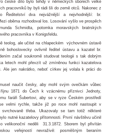
Pro české dílo bylo tehdy v německých sborech velké
ch pracovníků by byli rádi šli do země otců. Nakonec z
 Ředitelství dva nejvážnější a nejvhodnější: br.
ezi oběma rozhodoval los. Losování vyšlo ve prospěch
dmunda Schmidta, potomka moravských bratrských
ového pracovníka v Konigsfeldu.
ně teolog, ale učitel na chlapeckém výchovném ústavě
lně bohoslovecky ovlivnil ředitel ústavu a kazatel br.
dením začal soukromě studovat teologii s tak dobrým
ka letech mohl převzít už zmíněnou funkci kazatelova
 Ale jen nakrátko, neboť církev jej volala k práci do
 musel naučit česky, aby mohl svým ovečkám vůbec
v říjnu 1871 do Čech k vzácnému příznivci Jednoty,
mu faráři Šubertovi, aby se v ryze Českém prostředí
 se velmi rychle, takže již po roce mohl nastoupit v
ž svrchovaně třeba. Ukazovaly se tam totiž některé
 bylo nutné kazatelovy přítomnosti. První návštěvu učinil
 o velikonoční neděli 31.3.1872. Sborem byl přivítán
jnskou veřejností nevraživě: posměšným beraním