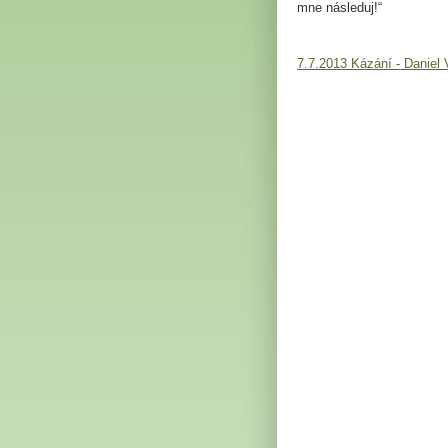
mne následuj!“
7.7.2013 Kázání - Danie