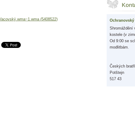
Kont
l Vacovský.wma~1.wma (5408522)
Ochranovský 
Shromáždění v
kostele (v zim
Od 9:00 se sc
modlitbám.
Českých bratř
Potštejn
517 43