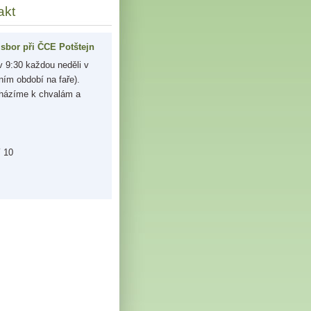
akt
sbor při ČCE Potštejn
 9:30 každou neděli v
ním období na faře).
házíme k chvalám a
í 10