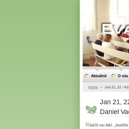
Aktuálně
O nás
Home
>
Jan 21, 22 - K
Jan 21, 2
Daniel V
22
Ježíš mu řekl: „Jestliže