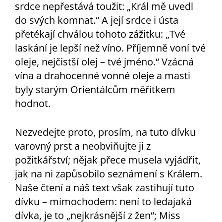
srdce nepřestává toužit: „Král mě uvedl
do svých komnat.“ A její srdce i ústa
přetékají chválou tohoto zážitku: „Tvé
laskání je lepší než víno. Příjemně voní tvé
oleje, nejčistší olej – tvé jméno.“ Vzácná
vína a drahocenné vonné oleje a masti
byly starým Orientálcům měřítkem
hodnot.
Nezvedejte proto, prosím, na tuto dívku
varovný prst a neobviňujte ji z
požitkářství; nějak přece musela vyjádřit,
jak na ni zapůsobilo seznámení s Králem.
Naše čtení a náš text však zastihují tuto
dívku – mimochodem: není to ledajaká
dívka, je to „nejkrásnější z žen“; Miss