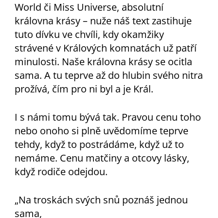
World či Miss Universe, absolutní
královna krásy – nuže náš text zastihuje
tuto dívku ve chvíli, kdy okamžiky
strávené v Králových komnatách už patří
minulosti. Naše královna krásy se ocitla
sama. A tu teprve až do hlubin svého nitra
prožívá, čím pro ni byl a je Král.
I s námi tomu bývá tak. Pravou cenu toho
nebo onoho si plně uvědomíme teprve
tehdy, když to postrádáme, když už to
nemáme. Cenu matčiny a otcovy lásky,
když rodiče odejdou.
„Na troskách svých snů poznáš jednou
sama,