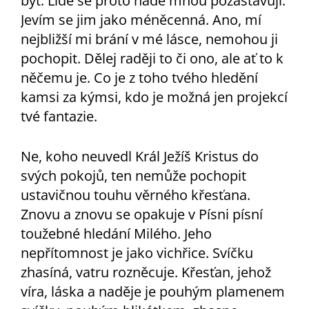
být. Lidé se proto nade mnou pozastavují.
Jevím se jim jako méněcenná. Ano, mí
nejbližší mi brání v mé lásce, nemohou ji
pochopit. Dělej raději to či ono, ale ať to k
něčemu je. Co je z toho tvého hledění
kamsi za kýmsi, kdo je možná jen projekcí
tvé fantazie.
Ne, koho neuvedl Král Ježíš Kristus do
svých pokojů, ten nemůže pochopit
ustavičnou touhu věrného křesťana.
Znovu a znovu se opakuje v Písni písní
toužebné hledání Milého. Jeho
nepřítomnost je jako vichřice. Svíčku
zhasíná, vatru rozněcuje. Křesťan, jehož
víra, láska a naděje je pouhým plamenem