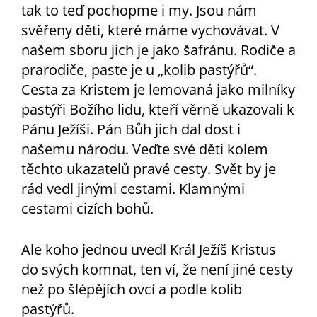
tak to teď pochopme i my. Jsou nám
svěřeny děti, které máme vychovávat. V
našem sboru jich je jako šafránu. Rodiče a
prarodiče, paste je u „kolib pastýřů“.
Cesta za Kristem je lemovaná jako milníky
pastýři Božího lidu, kteří věrně ukazovali k
Pánu Ježíši. Pán Bůh jich dal dost i
našemu národu. Veďte své děti kolem
těchto ukazatelů pravé cesty. Svět by je
rád vedl jinými cestami. Klamnými
cestami cizích bohů.
Ale koho jednou uvedl Král Ježíš Kristus
do svých komnat, ten ví, že není jiné cesty
než po šlépějích ovcí a podle kolib
pastýřů.