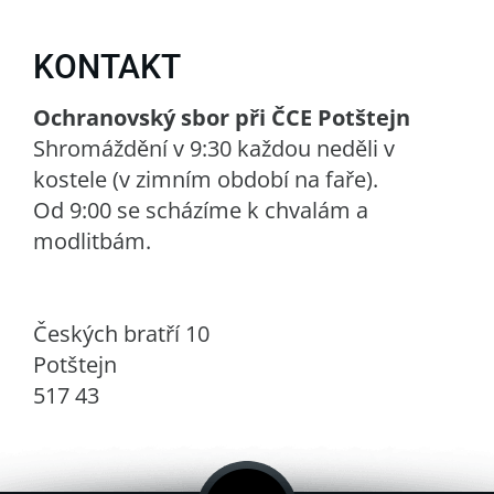
KONTAKT
Ochranovský sbor při ČCE Potštejn
Shromáždění v 9:30 každou neděli v
kostele (v zimním období na faře).
Od 9:00 se scházíme k chvalám a
modlitbám.
Českých bratří 10
Potštejn
517 43