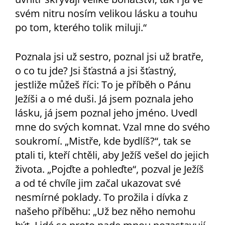
svém nitru nosím velikou lásku a touhu
po tom, kterého tolik miluji.“
Poznala jsi už sestro, poznal jsi už bratře,
o co tu jde? Jsi šťastná a jsi šťastný,
jestliže můžeš říci: To je příběh o Pánu
Ježíši a o mé duši. Já jsem poznala jeho
lásku, já jsem poznal jeho jméno. Uvedl
mne do svých komnat. Vzal mne do svého
soukromí. „Mistře, kde bydlíš?“, tak se
ptali ti, kteří chtěli, aby Ježíš vešel do jejich
života. „Pojďte a pohleďte“, pozval je Ježíš
a od té chvíle jim začal ukazovat své
nesmírné poklady. To prožila i dívka z
našeho příběhu: „Už bez něho nemohu