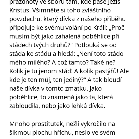
prázdnoty ve sboru tam, kde pase Ježíš
Kristus. Všimněte si toho zvláštního
povzdechu, který dívka z našeho příběhu
připojuje ke svému volání po Králi: „Proč
musím být jako zahalená poběhlice při
stádech tvých druhů?“ Potlouká se od
stáda ke stádu a hledá: „Není toto stádo
mého milého? A což tamto? Také ne?
Kolik je tu jenom stád! A kolik pastýřů! Ale
kde je ten můj, ten jediný?“ A tak bloudí
naše dívka v tomto zmatku. Jako
poběhlice, to znamená jako ta, která
zabloudila, nebo jako lehká dívka.
Mnoho prostitutek, nežli vykročilo na
šikmou plochu hříchu, neslo ve svém