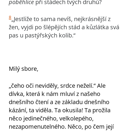
poběhlice
při stádech tvých druhů?
8
„Jestliže to sama nevíš, nejkrásnější z
žen, vyjdi po šlépějích stád a kůzlátka svá
pas u pastýřských kolib.“
Milý sbore,
„čeho oči neviděly, srdce neželí.“ Ale
dívka, která k nám mluví z našeho
dnešního čtení a ze základu dnešního
kázání, ta viděla. Ta okusila! Ta prožila
něco jedinečného, velkolepého,
nezapomenutelného. Něco, po čem její