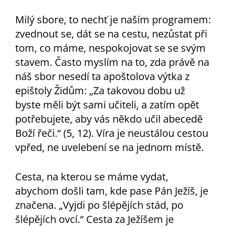
Milý sbore, to nechť je naším programem:
zvednout se, dát se na cestu, nezůstat při
tom, co máme, nespokojovat se se svým
stavem. Často myslím na to, zda právě na
náš sbor nesedí ta apoštolova výtka z
epištoly Židům: „Za takovou dobu už
byste měli být sami učiteli, a zatím opět
potřebujete, aby vás někdo učil abecedě
Boží řeči.“ (5, 12). Víra je neustálou cestou
vpřed, ne uvelebení se na jednom místě.
Cesta, na kterou se máme vydat,
abychom došli tam, kde pase Pán Ježíš, je
značena. „Vyjdi po šlépějích stád, po
šlépějích ovcí.“ Cesta za Ježíšem je