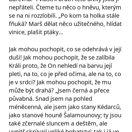
nepřáteli. Čteme tu něco o hněvu, kterým
se na ni rozzlobili. „Po kom ta holka stále
fňuká? Marš dělat něco užitečného, hlídat
vinice, plašit ptáky…
Jak mohou pochopit, co se odehrává v její
duši! Jak mohou pochopit, že se zalíbila
Králi proto, že On nehledí na barvu její
pleti, na to, co je před očima, ale na to, co
je v srdci? Jak mohou pochopit, že mu
může být drahá? „Jsem černá a přece
půvabná. Snad jsem na pohled
méněcenná, ale jsem jako stany Kédarců,
jako stanové houně Šalamounovy; ty jsou
také zčernalé sluncem a deštěm, ale
uvnitř skrývají veliké bohatství; tak i já ve