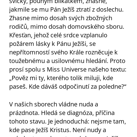
svíčky, pouhým blikátkem, zhasne,
jakmile se mu Pán Ježíš ztratí z doslechu.
Zhasne mimo dosah svých zbožných
rodičů, mimo dosah domovského sboru.
Křesťan, jehož celé srdce vzplanulo
požárem lásky k Pánu Ježíši, se
nepřítomností svého Krále rozněcuje k
toužebnému a usilovnému hledání. Proto
prosí spolu s Miss Universe našeho textu:
„Pověz mi ty, kterého tolik miluji, kde
paseš. Kde dáváš odpočinutí za poledne?“
V našich sborech vládne nuda a
prázdnota. Hledá se diagnóza, příčina
tohoto stavu. Je jednoduchá: nejsme tam,
kde pase Ježíš Kristus. Není nudy a