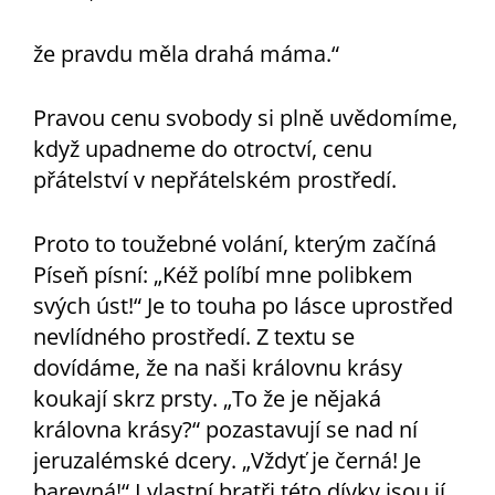
že pravdu měla drahá máma.“
Pravou cenu svobody si plně uvědomíme,
když upadneme do otroctví, cenu
přátelství v nepřátelském prostředí.
Proto to toužebné volání, kterým začíná
Píseň písní: „Kéž políbí mne polibkem
svých úst!“ Je to touha po lásce uprostřed
nevlídného prostředí. Z textu se
dovídáme, že na naši královnu krásy
koukají skrz prsty. „To že je nějaká
královna krásy?“ pozastavují se nad ní
jeruzalémské dcery. „Vždyť je černá! Je
barevná!“ I vlastní bratři této dívky jsou jí