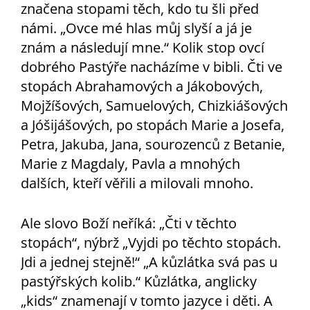
značena stopami těch, kdo tu šli před
námi. „Ovce mé hlas můj slyší a já je
znám a následují mne.“ Kolik stop ovcí
dobrého Pastýře nacházíme v bibli. Čti ve
stopách Abrahamových a Jákobových,
Mojžíšových, Samuelových, Chizkiášových
a Jóšijášových, po stopách Marie a Josefa,
Petra, Jakuba, Jana, sourozenců z Betanie,
Marie z Magdaly, Pavla a mnohých
dalších, kteří věřili a milovali mnoho.
Ale slovo Boží neříká: „Čti v těchto
stopách“, nýbrž „Vyjdi po těchto stopách.
Jdi a jednej stejně!“ „A kůzlátka svá pas u
pastýřských kolib.“ Kůzlátka, anglicky
„kids“ znamenají v tomto jazyce i děti. A