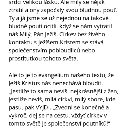
srdci velikou lásku. Ale milý se nějak
ztratil a ony započaly svou bludnou pouť.
Ty a já jsme se už nejednou na takové
bludné pouti ocitli, když se nám vytratil
náš Milý, Pán Ježíš. Církev bez živého
kontaktu s Ježíšem Kristem se stává
společenstvím pobloudilců nebo
prostitutkou tohoto světa.
Ale to je to evangelium našeho textu, že
Ježíš Kristus nás nenechává bloudit.
„Jestliže to sama nevíš, nejkrásnější z žen,
jestliže nevíš, milá církvi, milý sbore, kde
pasu, pak VYJDI. „Zvedni se konečně a
vykroč, dej se na cestu, vždyť církev v
tomto světě je společenství poutníků!“