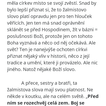
měla církev místo se svojí zvěstí. Snad by
bylo lepší přiznat si, že to žalmistovo
slovo platí opravdu jen pro ten hlouček
věřících. Jen ten má snad oprávnění
sklánět se před Hospodinem, žít v bázni =
poslušnosti Boží, protože jen on tohoto
Boha vyznává a něco od něj očekává. Ale
svět? Ten je nanejvýše ochoten církvi
přiznat nějaký vliv v historii, něco z její
tradice a umění, které ji provázelo. Ale nic
jiného. Natož nějaké Boží slovo.
A přece, sestry a bratři, ta
žalmistova slova mají svou platnost. Ne
někde v koutku, ale na celém světě. „
Před
ním se rozechvěj celá zem. Boj se