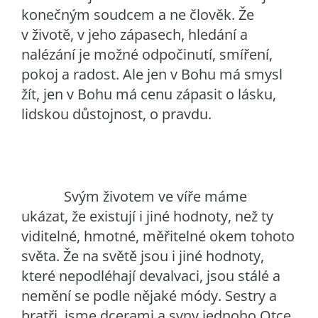
konečným soudcem a ne člověk. Že
v životě, v jeho zápasech, hledání a
nalézání je možné odpočinutí, smíření,
pokoj a radost. Ale jen v Bohu má smysl
žít, jen v Bohu má cenu zápasit o lásku,
lidskou důstojnost, o pravdu.
Svým životem ve víře máme
ukázat, že existují i jiné hodnoty, než ty
viditelné, hmotné, měřitelné okem tohoto
světa. Že na světě jsou i jiné hodnoty,
které nepodléhají devalvaci, jsou stálé a
nemění se podle nějaké módy. Sestry a
bratři, jsme dcerami a syny jednoho Otce,