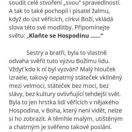
soudit celé stvoření „svou“ spravedlností.
A tak to také pochopil i pisatel žalmu,
když do úst věřících, církvi Boží, vkládá
slova této své modlitby. Připomínejte
světu: „
Klaňte se Hospodinu ……“
Sestry a bratři, byla to vlastně
odvaha svěřit tuto výzvu Božímu lidu.
Vždyť kdo k ní byl vyzván? Malý hlouček
Izraele, takový nepatrný státeček vklíněný
mezi velmoci, státeček bez moci, bez
slávy, bez kultury ovlivňující tehdejší svět.
Byla to jen hrstka lidí věřících v nějakého
Hospodina, v Boha, který není vidět, nelze
si ho zobrazit. A těmhle malým, utištěným
a chatrným je svěřeno takové poslání.