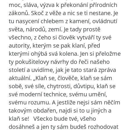
moc, sláva, výzva k překonání přírodních
zákonů. Skoč z věže a nic se ti nestane. Je
tu nasycení chlebem z kamení, ovládnutí
světa, národů, zemí. Je tady prostě
všechno, z čeho si člověk vytváří ty své
autority, kterým se pak klaní, před
kterými ohýbá svá kolena. Jen si přeložme
ty pokušitelovy návrhy do řeči našeho
století a uvidíme, jak je tato stará zpráva
aktuální. „Klaň se, člověče, klaň se sám
sobě, své síle, chytrosti, důvtipu, klaň se
své moderní technice, svému umění,
svému rozumu. A jestliže nejsi sám něčím
takovým obdařen, najdi si to u jiných a
klaň se! Všecko bude tvé, všeho
dosáhneš a jen ty sám budeš rozhodovat