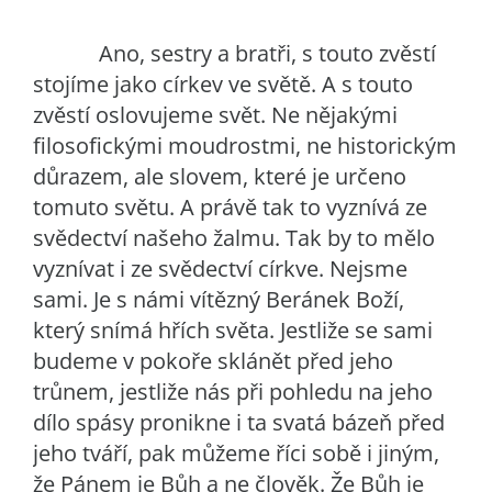
Ano, sestry a bratři, s touto zvěstí
stojíme jako církev ve světě. A s touto
zvěstí oslovujeme svět. Ne nějakými
filosofickými moudrostmi, ne historickým
důrazem, ale slovem, které je určeno
tomuto světu. A právě tak to vyznívá ze
svědectví našeho žalmu. Tak by to mělo
vyznívat i ze svědectví církve. Nejsme
sami. Je s námi vítězný Beránek Boží,
který snímá hřích světa. Jestliže se sami
budeme v pokoře sklánět před jeho
trůnem, jestliže nás při pohledu na jeho
dílo spásy pronikne i ta svatá bázeň před
jeho tváří, pak můžeme říci sobě i jiným,
že Pánem je Bůh a ne člověk. Že Bůh je