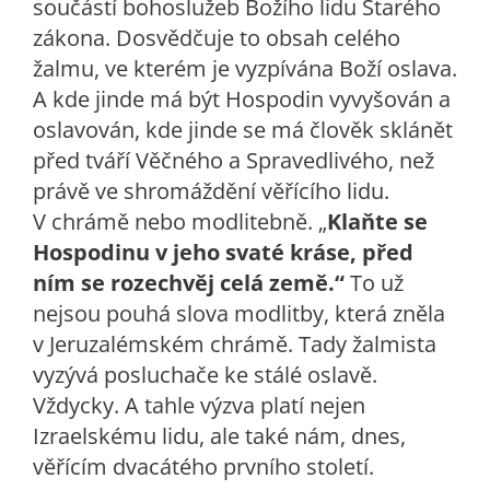
součástí bohoslužeb Božího lidu Starého
zákona. Dosvědčuje to obsah celého
žalmu, ve kterém je vyzpívána Boží oslava.
A kde jinde má být Hospodin vyvyšován a
oslavován, kde jinde se má člověk sklánět
před tváří Věčného a Spravedlivého, než
právě ve shromáždění věřícího lidu.
V chrámě nebo modlitebně. „
Klaňte se
Hospodinu v jeho svaté kráse, před
ním se rozechvěj celá země.“
To už
nejsou pouhá slova modlitby, která zněla
v Jeruzalémském chrámě. Tady žalmista
vyzývá posluchače ke stálé oslavě.
Vždycky. A tahle výzva platí nejen
Izraelskému lidu, ale také nám, dnes,
věřícím dvacátého prvního století.