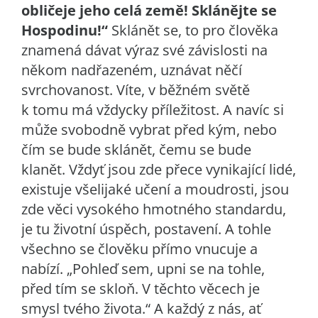
obličeje jeho celá země! Sklánějte se
Hospodinu!“
Sklánět se, to pro člověka
znamená dávat výraz své závislosti na
někom nadřazeném, uznávat něčí
svrchovanost. Víte, v běžném světě
k tomu má vždycky příležitost. A navíc si
může svobodně vybrat před kým, nebo
čím se bude sklánět, čemu se bude
klanět. Vždyť jsou zde přece vynikající lidé,
existuje všelijaké učení a moudrosti, jsou
zde věci vysokého hmotného standardu,
je tu životní úspěch, postavení. A tohle
všechno se člověku přímo vnucuje a
nabízí. „Pohleď sem, upni se na tohle,
před tím se skloň. V těchto věcech je
smysl tvého života.“ A každý z nás, ať