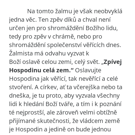
Na tomto žalmu je však neobvyklá
jedna věc. Ten zpěv díků a chval není
určen jen pro shromáždění Božího lidu,
tedy pro zpěv v chrámě, nebo pro
shromáždění společenství věřících dnes.
Žalmista má odvahu vyzvat k
Boží oslavě celou zemi, celý svět. „
Zpívej
Hospodinu celá zem.“
Oslavujte
Hospodina jak věřící, tak nevěřící a celé
stvoření. A církev, ať ta včerejška nebo ta
dneška, je tu proto, aby vyzvala všechny
lidi k hledání Boží tváře, a tím i k poznání
té nejprostší, ale zároveň velmi obtížně
přijímané skutečnosti, že vládcem země
je Hospodin a jedině on bude jednou