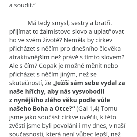
a soudit.“
Má tedy smysl, sestry a bratři,
přijímat to žalmistovo slovo a uplatňovat
ho ve svém životě? Neměla by církev
přicházet s něčím pro dnešního člověka
atraktivnějším než právě s tímto slovem?
Ale s čím? Copak je možné měnit nebo
přicházet s něčím jiným, než se
skutečností, že „
Ježíš sám sebe vydal za
naše hříchy, aby nás vysvobodil
z nynějšího zlého věku podle vůle
našeho Boha a Otce?“
(Gal 1,4) Tomu
jsme jako součást církve uvěřili, k této
zvěsti jsme byli povoláni i my dnes, v naší
současnosti, která není vůbec lepší, než