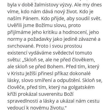
byla v době žalmistovy výzvy. Ale my dnes
víme, kdo nám dává nový život. Kdo je
naším Pánem. Kdo přijde, aby soudil svět.
Uvěřili jsme Božímu slovu, proto
přijímáme jeho kritiku a hodnocení, jeho
normy a požadavky jako jedině závazné a
svrchované. Proto i svou prostou
existencí vydáváme svědectví tomuto
světu: „Skloň se, ale ne před člověkem,
ale skloň se před Bohem. Před tím, který
v Kristu Ježíši přinesl příkaz dokonalé
lásky, slovo smíření a odpuštění. Skloň se,
člověče, před tím, který na golgatském
kříži prokázal suverenitu Boží
spravedlnosti a lásky a ukázal nám cestu
vedoucí k novému životu.“