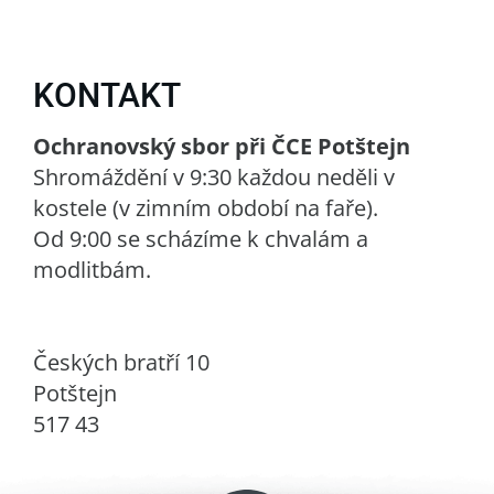
KONTAKT
Ochranovský sbor při ČCE Potštejn
Shromáždění v 9:30 každou neděli v
kostele (v zimním období na faře).
Od 9:00 se scházíme k chvalám a
modlitbám.
Českých bratří 10
Potštejn
517 43