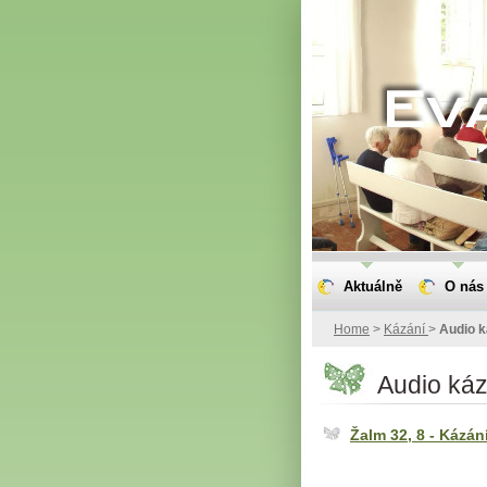
Aktuálně
O nás
Home
>
Kázání
>
Audio k
Audio káz
Žalm 32, 8 - Kázán