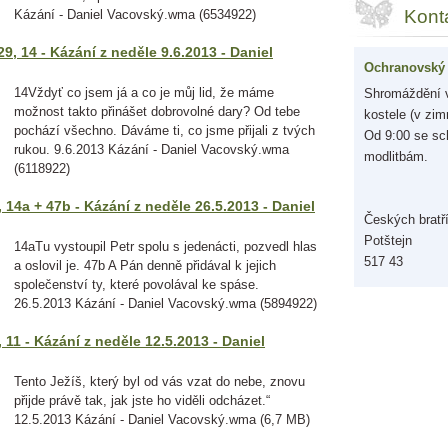
Kont
Kázání - Daniel Vacovský.wma (6534922)
9, 14 - Kázání z neděle 9.6.2013 - Daniel
Ochranovský 
14Vždyť co jsem já a co je můj lid, že máme
Shromáždění v
možnost takto přinášet dobrovolné dary? Od tebe
kostele (v zim
pochází všechno. Dáváme ti, co jsme přijali z tvých
Od 9:00 se sc
rukou. 9.6.2013 Kázání - Daniel Vacovský.wma
modlitbám.
(6118922)
 14a + 47b - Kázání z neděle 26.5.2013 - Daniel
Českých bratř
Potštejn
14aTu vystoupil Petr spolu s jedenácti, pozvedl hlas
517 43
a oslovil je. 47b A Pán denně přidával k jejich
společenství ty, které povolával ke spáse.
26.5.2013 Kázání - Daniel Vacovský.wma (5894922)
 11 - Kázání z neděle 12.5.2013 - Daniel
Tento Ježíš, který byl od vás vzat do nebe, znovu
přijde právě tak, jak jste ho viděli odcházet.“
12.5.2013 Kázání - Daniel Vacovský.wma (6,7 MB)