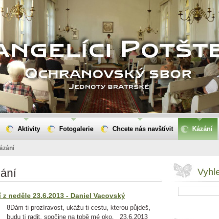
Aktivity
Fotogalerie
Chcete nás navštívit
Kázání
ázání
ání
Vyhl
í z neděle 23.6.2013 - Daniel Vacovský
8Dám ti prozíravost, ukážu ti cestu, kterou půjdeš,
budu ti radit, spočine na tobě mé oko. 23.6.2013