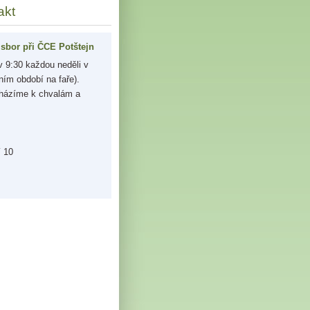
akt
sbor při ČCE Potštejn
 9:30 každou neděli v
ním období na faře).
házíme k chvalám a
í 10